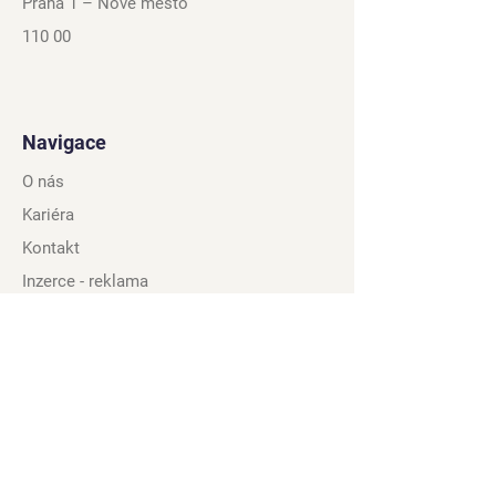
Praha 1 – Nové město
110 00
Navigace
O nás
Kariéra
Kontakt
Inzerce - reklama
Zásady soukromí
Smluvní podmínky
Zásady používání
souborů cookie
Kam dále