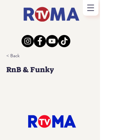
< Back
RnB & Funky