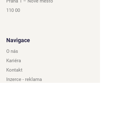
Praha 1 – Nové město
110 00
Navigace
O nás
Kariéra
Kontakt
Inzerce - reklama
Zásady soukromí
Smluvní podmínky
Zásady používání
souborů cookie
Kam dále