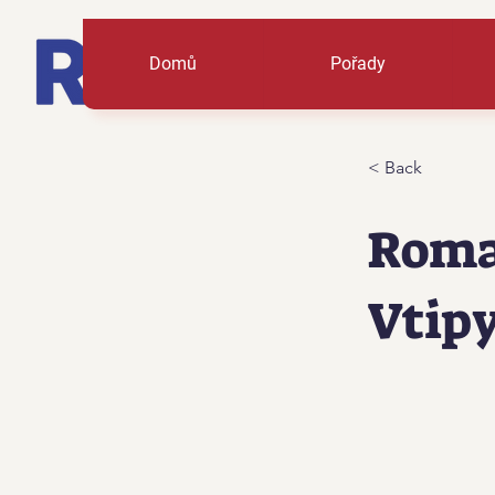
Domů
Pořady
< Back
Roma
Vtip