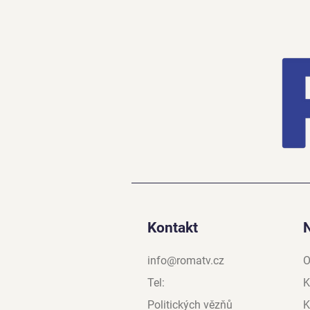
Kontakt
info@romatv.cz
O
Tel:
K
Politických vězňů
K