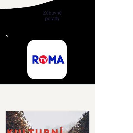
Zábavné
pořady
Zábavné pořady
Kulturní