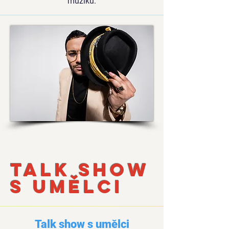
muziku.
vysílací čas 60 minut 1 x týdně
Talk show
s umělci
Talk show s umělci